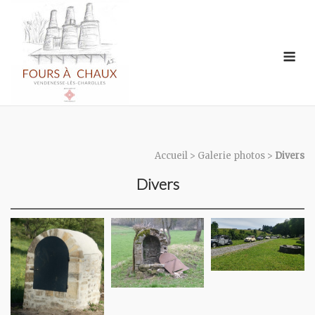
Skip
to
content
Me
Accueil
>
Galerie photos
>
Divers
Divers